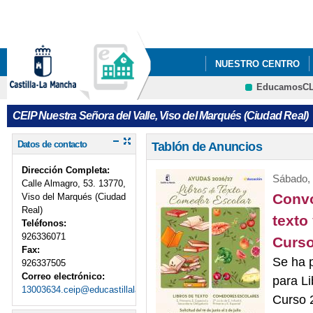
Pa
co
pri
NUESTRO CENTRO
EducamosC
CEIP Nuestra Señora del Valle, Viso del Marqués (Ciudad Real)
Datos de contacto
Tablón de Anuncios
Dirección Completa:
Sábado, 
Calle Almagro, 53. 13770,
Convo
Viso del Marqués (Ciudad
Real)
texto
Teléfonos:
926336071
Curso
Fax:
Se ha 
926337505
Correo electrónico:
para Li
13003634.ceip@educastillalamancha.es
Curso 